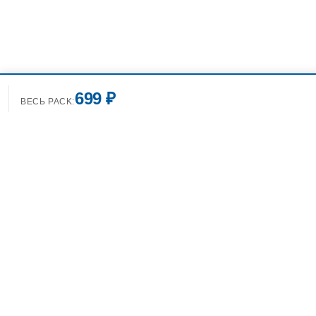
699 ₽
ВЕСЬ PACK:
+7(499)7
info@spo
Фотобанк Спортивных
Фотографий info@sport-images.ru