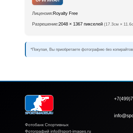
Лицензия:
Royalty Free
Разрешение:
2048 × 1367 пикселей
(17.3см × 11.6
*Покупая, Вы приобретаете фотографию без копирайтов
+7(499)7
info@spo
Фотобанк Спортивных
Фотографий info@sport-images.ru