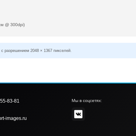
см @ 300dpi)
 с разрешением 2048 × 1367 пикселей.
Мы в соцсетях:
55-83-81
rt-images.ru