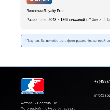
Лицензия:
Royalty Free
Разрешение:
2048 × 1365 пикселей
(17.3см × 11.6
*Покупая, Вы приобретаете фотографию без копирайтов
+7(499)7
info@spo
Фотобанк Спортивных
Фотографий info@sport-images.ru