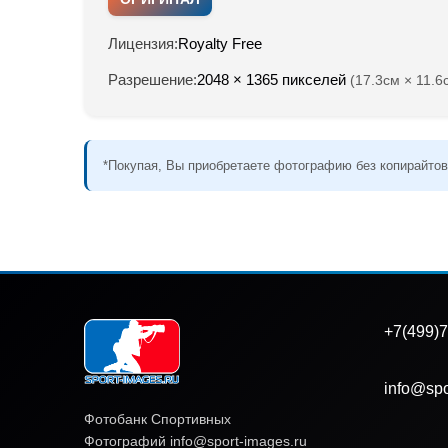
Лицензия:
Royalty Free
Разрешение:
2048 × 1365 пикселей
(17.3см × 11.6
*Покупая, Вы приобретаете фотографию без копирайтов
+7(499)7
info@spo
Фотобанк Спортивных
Фотографий info@sport-images.ru