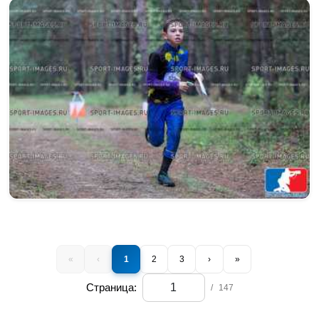
«
‹
1
2
3
›
»
Страница:
/
147