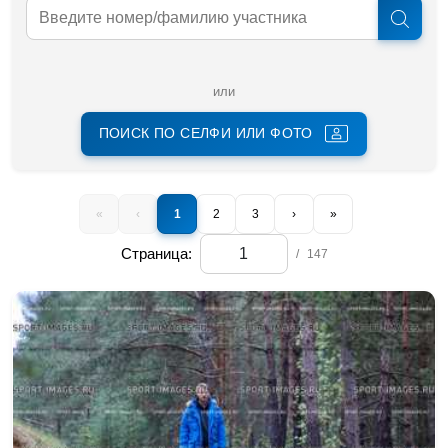
или
ПОИСК ПО СЕЛФИ ИЛИ ФОТО
«
‹
1
2
3
›
»
Страница:
/
147