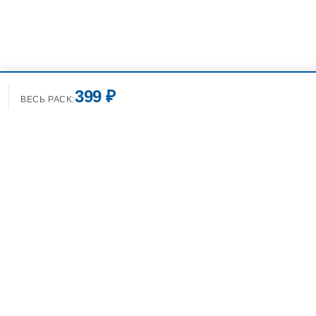
399 ₽
ВЕСЬ PACK:
+7(499)7
info@spo
Фотобанк Спортивных
Фотографий info@sport-images.ru