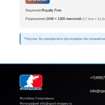
Лицензия:
Royalty Free
Разрешение:
2048 × 1365 пикселей
(17.3см × 11.6
*Покупая, Вы приобретаете фотографию без копирайтов
+7(499)7
info@spo
Фотобанк Спортивных
Фотографий info@sport-images.ru