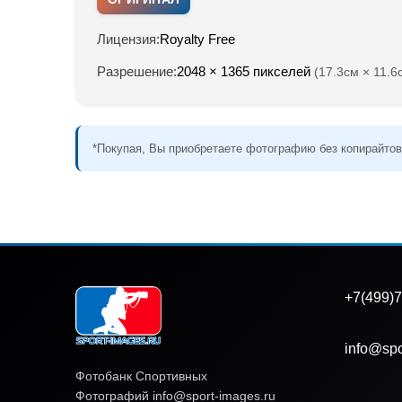
Лицензия:
Royalty Free
Разрешение:
2048 × 1365 пикселей
(17.3см × 11.6
*Покупая, Вы приобретаете фотографию без копирайтов
+7(499)7
info@spo
Фотобанк Спортивных
Фотографий info@sport-images.ru