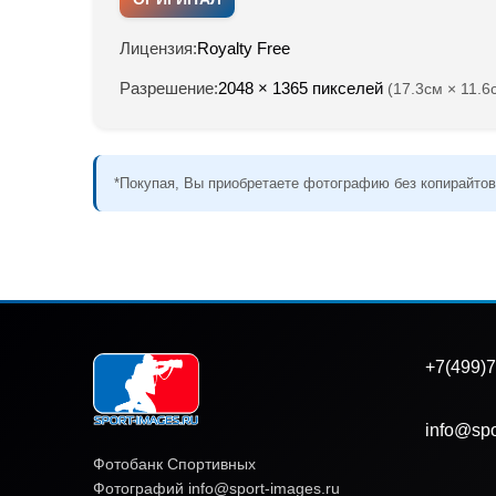
Лицензия:
Royalty Free
Разрешение:
2048 × 1365 пикселей
(17.3см × 11.6
*Покупая, Вы приобретаете фотографию без копирайтов
+7(499)7
info@spo
Фотобанк Спортивных
Фотографий info@sport-images.ru