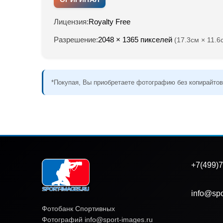
Лицензия:
Royalty Free
Разрешение:
2048 × 1365 пикселей
(17.3см × 11.6
*Покупая, Вы приобретаете фотографию без копирайтов
+7(499)7
info@spo
Фотобанк Спортивных
Фотографий info@sport-images.ru