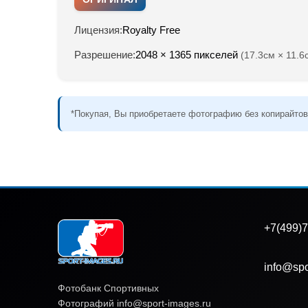
Лицензия:
Royalty Free
Разрешение:
2048 × 1365 пикселей
(17.3см × 11.6
*Покупая, Вы приобретаете фотографию без копирайтов
+7(499)7
info@spo
Фотобанк Спортивных
Фотографий info@sport-images.ru