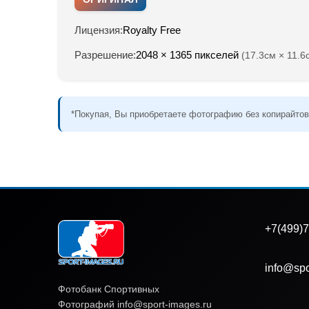
Лицензия:
Royalty Free
Разрешение:
2048 × 1365 пикселей
(17.3см × 11.6
*Покупая, Вы приобретаете фотографию без копирайтов
+7(499)7
info@spo
Фотобанк Спортивных
Фотографий info@sport-images.ru