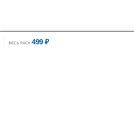
499 ₽
ВЕСЬ PACK:
+7(499)7
info@spo
Фотобанк Спортивных
Фотографий info@sport-images.ru