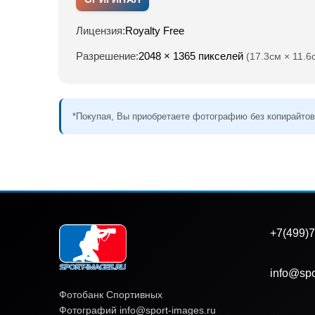
Лицензия:
Royalty Free
Разрешение:
2048 × 1365 пикселей
(17.3см × 11.6
*Покупая, Вы приобретаете фотографию без копирайтов
+7(499)7
info@spo
Фотобанк Спортивных
Фотографий info@sport-images.ru