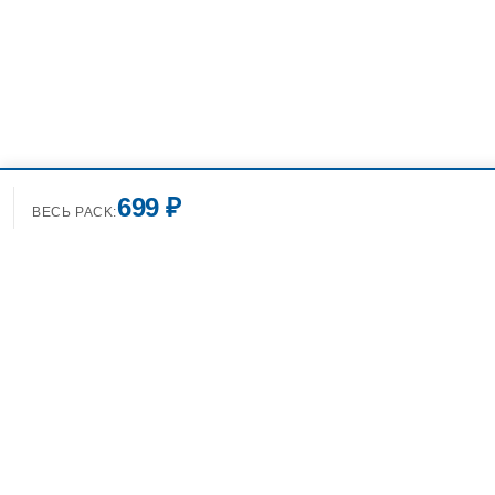
699 ₽
ВЕСЬ PACK:
+7(499)7
info@spo