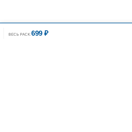
699 ₽
ВЕСЬ PACK:
+7(499)7
info@spo
Фотобанк Спортивных
Фотографий info@sport-images.ru