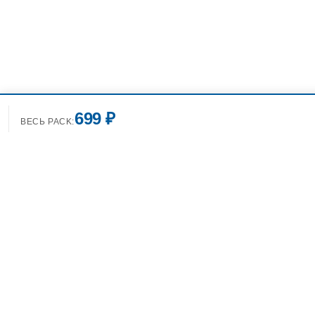
699 ₽
ВЕСЬ PACK:
+7(499)7
info@spo
Фотобанк Спортивных