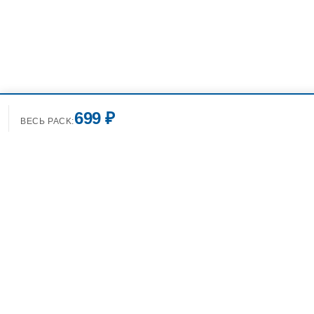
699 ₽
ВЕСЬ PACK:
+7(499)7
info@spo
Фотобанк Спортивных