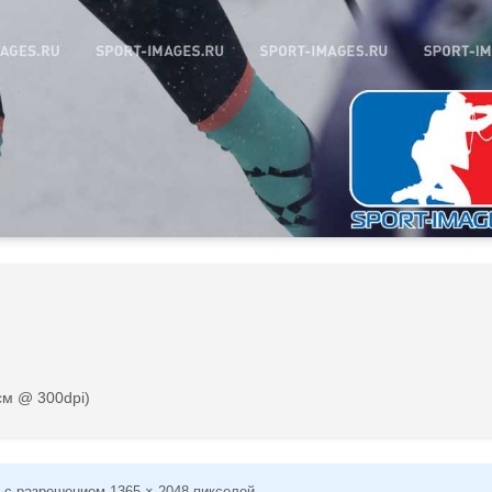
см @ 300dpi)
 с разрешением 1365 × 2048 пикселей.