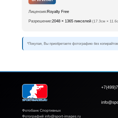
Лицензия:
Royalty Free
Разрешение:
2048 × 1365 пикселей
(17.3см × 11.6
*Покупая, Вы приобретаете фотографию без копирайтов
+7(499)7
info@spo
Фотобанк Спортивных
Фотографий info@sport-images.ru