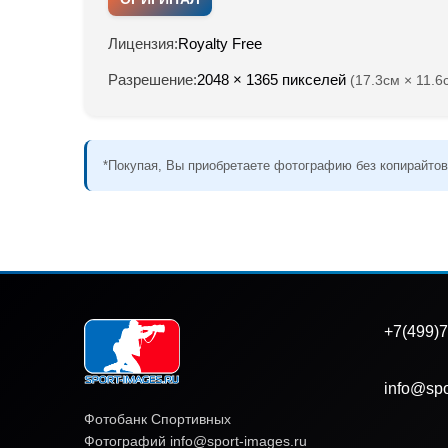
Лицензия:
Royalty Free
Разрешение:
2048 × 1365 пикселей
(17.3см × 11.6
*Покупая, Вы приобретаете фотографию без копирайтов
+7(499)7
info@spo
Фотобанк Спортивных
Фотографий info@sport-images.ru