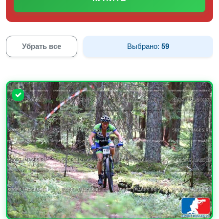
Убрать все
Выбрано:
59