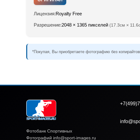
Лицензия:
Royalty Free
Разрешение:
2048 × 1365 пикселей
(17.3см × 11.6
*Покупая, Вы приобретаете фотографию без копирайтов
+7(499)7
info@spo
Фотобанк Спортивных
Фотографий info@sport-images.ru