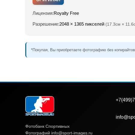
Лицензия:
Royalty Free
Разрешение:
2048 × 1365 пикселей
(17.3см × 11.6
*Покупая, Вы приобретаете фотографию без копирайтов
+7(499)7
info@spo
Фотобанк Спортивных
Фотографий info@sport-images.ru