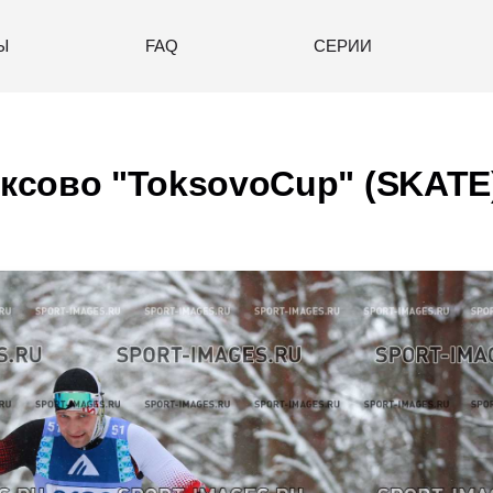
Ы
FAQ
СЕРИИ
сово "ToksovoCup" (SKATE)