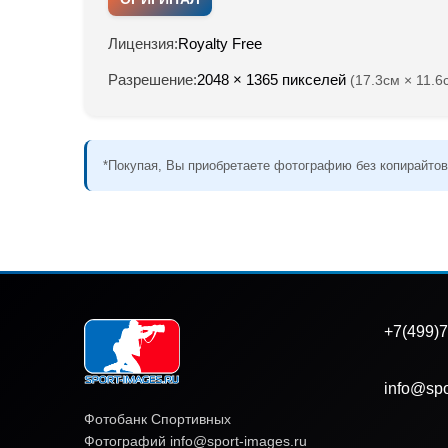
Лицензия:
Royalty Free
Разрешение:
2048 × 1365 пикселей
(17.3см × 11.6
*Покупая, Вы приобретаете фотографию без копирайтов
+7(499)7
info@spo
Фотобанк Спортивных
Фотографий info@sport-images.ru