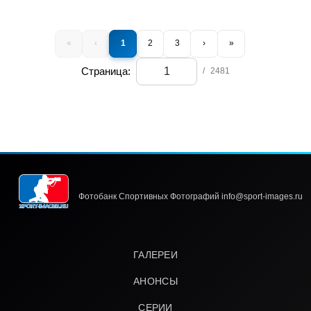
«
‹
1
2
3
›
»
Страница:
/
2481
Фотобанк Спортивных Фотографий info@sport-images.ru
ГАЛЕРЕИ
АНОНСЫ
СЕРИИ