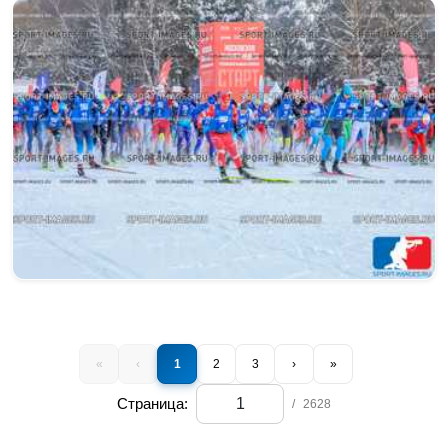
«
‹
1
2
3
›
»
Страница:
/
2628