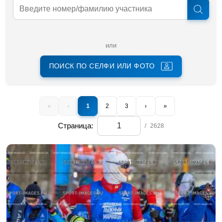
или
ПОИСК ПО СЕЛФИ ИЛИ ФОТО
«
‹
1
2
3
›
»
Страница:
/
2628