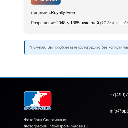
Лицензия:
Royalty Free
Разрешение:
2048 × 1365 пикселей
(17.3см × 11.6
*Покупая, Вы приобретаете фотографию без копирайтов
+7(499)7
info@spo
Фотобанк Спортивных
Фотографий info@sport-images.ru