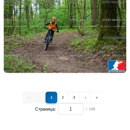
«
‹
1
2
3
›
»
Страница:
/
189