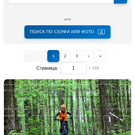
или
ПОИСК ПО СЕЛФИ ИЛИ ФОТО
«
‹
1
2
3
›
»
Страница:
/
189