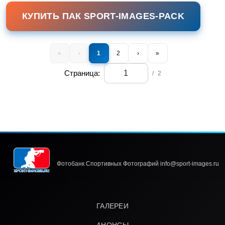
КУПИТЬ ПАК SPORT-IMAGES-PACK
«
‹
1
2
›
»
Страница:
/
2
Фотобанк Спортивных Фотографий info@sport-images.ru
ГАЛЕРЕИ