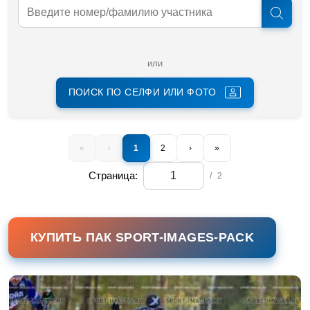
или
ПОИСК ПО СЕЛФИ ИЛИ ФОТО
«
‹
1
2
›
»
Страница:
/
2
КУПИТЬ ПАК SPORT-IMAGES-PACK