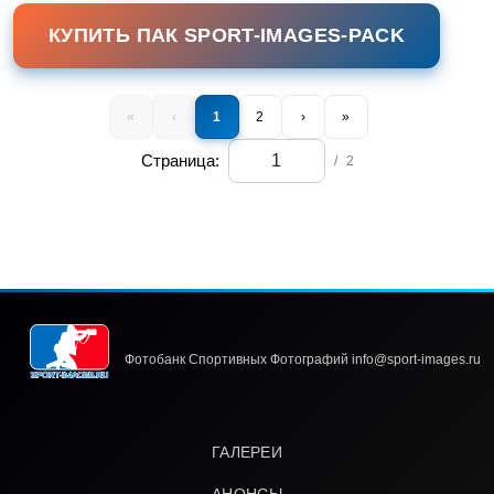
КУПИТЬ ПАК SPORT-IMAGES-PACK
«
‹
1
2
›
»
Страница:
/
2
Фотобанк Спортивных Фотографий info@sport-images.ru
ГАЛЕРЕИ