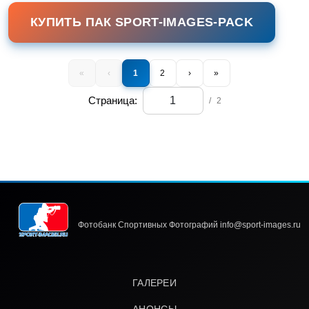
КУПИТЬ ПАК SPORT-IMAGES-PACK
«
‹
1
2
›
»
Страница:
/
2
Фотобанк Спортивных Фотографий info@sport-images.ru
ГАЛЕРЕИ