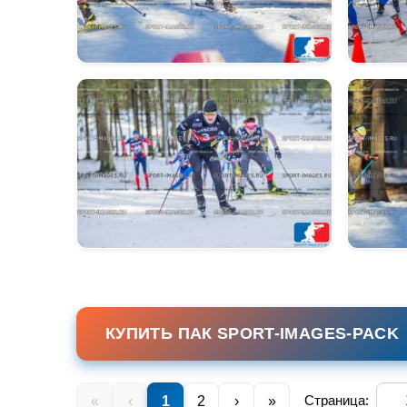
КУПИТЬ ПАК SPORT-IMAGES-PACK
Страница:
«
‹
1
2
›
»