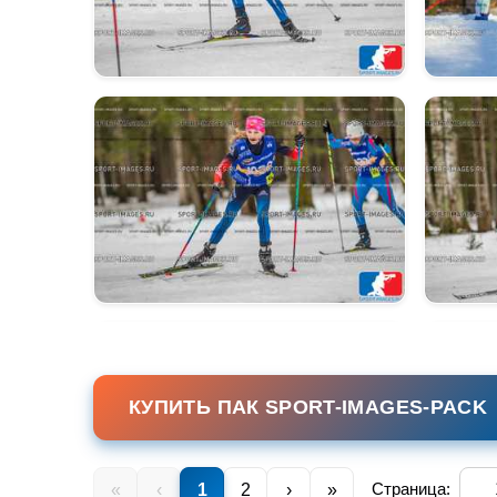
КУПИТЬ ПАК SPORT-IMAGES-PACK
Страница:
«
‹
1
2
›
»