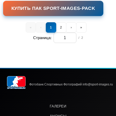
КУПИТЬ ПАК SPORT-IMAGES-PACK
«
‹
1
2
›
»
Страница:
/
2
Фотобанк Спортивных Фотографий info@sport-images.ru
ГАЛЕРЕИ