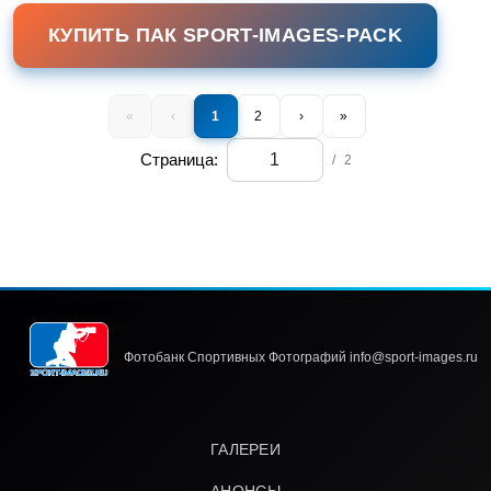
КУПИТЬ ПАК SPORT-IMAGES-PACK
«
‹
1
2
›
»
Страница:
/
2
Фотобанк Спортивных Фотографий info@sport-images.ru
ГАЛЕРЕИ