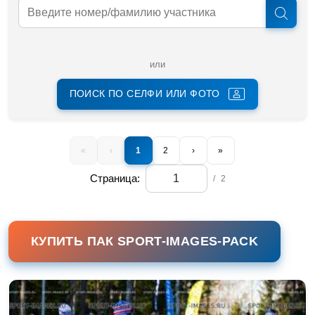
или
ПОИСК ПО СЕЛФИ ИЛИ ФОТО
«
‹
1
2
›
»
Страница:
/
2
КУПИТЬ ПАК SPORT-IMAGES-PACK