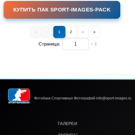
КУПИТЬ ПАК SPORT-IMAGES-PACK
«
‹
1
2
›
»
Страница:
/
2
Фотобанк Спортивных Фотографий info@sport-images.ru
ГАЛЕРЕИ