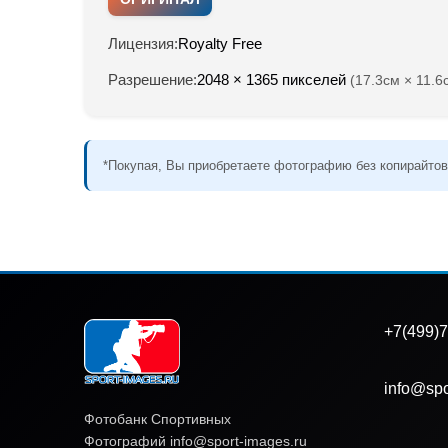
Лицензия:
Royalty Free
Разрешение:
2048 × 1365 пикселей
(17.3см × 11.6
*Покупая, Вы приобретаете фотографию без копирайтов
+7(499)7
info@spo
Фотобанк Спортивных
Фотографий info@sport-images.ru