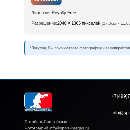
Лицензия:
Royalty Free
Разрешение:
2048 × 1365 пикселей
(17.3см × 11.6
*Покупая, Вы приобретаете фотографию без копирайтов
+7(499)7
info@spo
Фотобанк Спортивных
Фотографий info@sport-images.ru