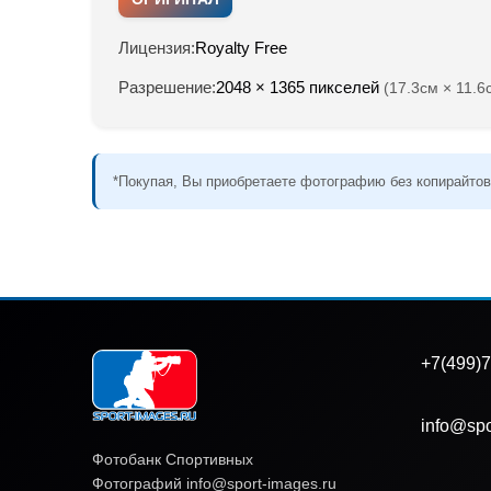
Лицензия:
Royalty Free
Разрешение:
2048 × 1365 пикселей
(17.3см × 11.6
*Покупая, Вы приобретаете фотографию без копирайтов
+7(499)7
info@spo
Фотобанк Спортивных
Фотографий info@sport-images.ru