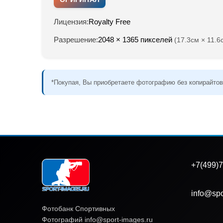
Лицензия:
Royalty Free
Разрешение:
2048 × 1365 пикселей
(17.3см × 11.6
*Покупая, Вы приобретаете фотографию без копирайтов
+7(499)7
info@spo
Фотобанк Спортивных
Фотографий info@sport-images.ru