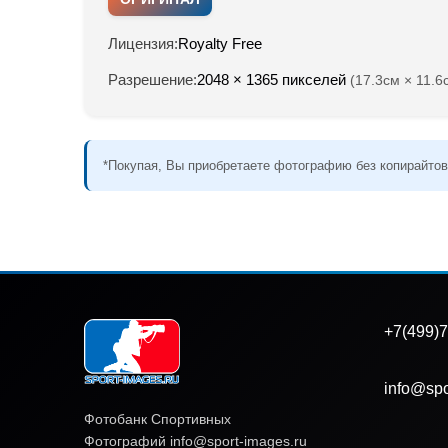
Лицензия:
Royalty Free
Разрешение:
2048 × 1365 пикселей
(17.3см × 11.6
*Покупая, Вы приобретаете фотографию без копирайтов
+7(499)7
info@spo
Фотобанк Спортивных
Фотографий info@sport-images.ru