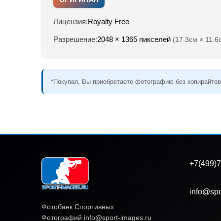
Лицензия:
Royalty Free
Разрешение:
2048 × 1365 пикселей
(17.3см × 11.6
*Покупая, Вы приобретаете фотографию без копирайтов
+7(499)7
info@spo
Фотобанк Спортивных
Фотографий info@sport-images.ru