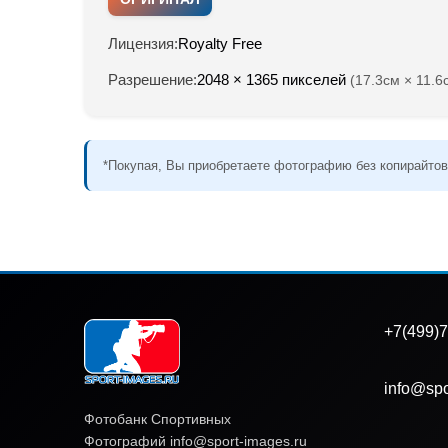
Лицензия:
Royalty Free
Разрешение:
2048 × 1365 пикселей
(17.3см × 11.6
*Покупая, Вы приобретаете фотографию без копирайтов
+7(499)7
info@spo
Фотобанк Спортивных
Фотографий info@sport-images.ru