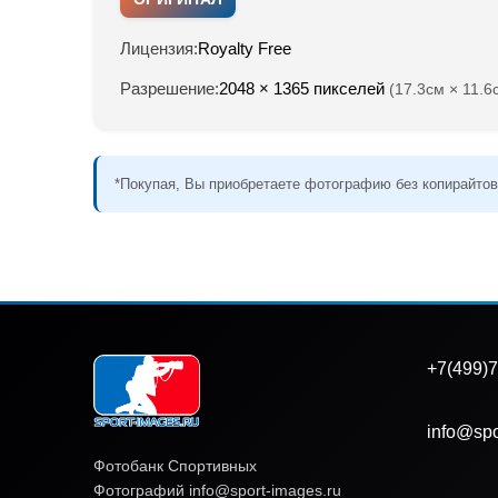
Лицензия:
Royalty Free
Разрешение:
2048 × 1365 пикселей
(17.3см × 11.6
*Покупая, Вы приобретаете фотографию без копирайтов
+7(499)7
info@spo
Фотобанк Спортивных
Фотографий info@sport-images.ru