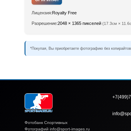
Лицензия:
Royalty Free
Разрешение:
2048 × 1365 пикселей
(17.3см × 11.6
*Покупая, Вы приобретаете фотографию без копирайтов
+7(499)7
info@spo
Фотобанк Спортивных
Фотографий info@sport-images.ru