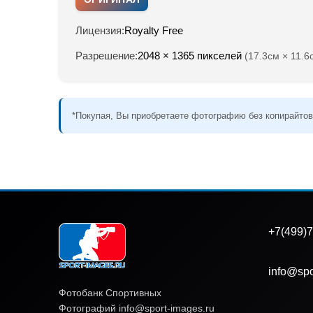
Лицензия:
Royalty Free
Разрешение:
2048 × 1365 пикселей
(17.3см × 11.6
*Покупая, Вы приобретаете фотографию без копирайтов
+7(499)7
info@spo
Фотобанк Спортивных
Фотографий info@sport-images.ru