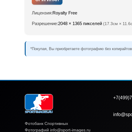
Лицензия:
Royalty Free
Разрешение:
2048 × 1365 пикселей
(17.3см × 11.6
*Покупая, Вы приобретаете фотографию без копирайтов
+7(499)7
info@spo
Фотобанк Спортивных
Фотографий info@sport-images.ru