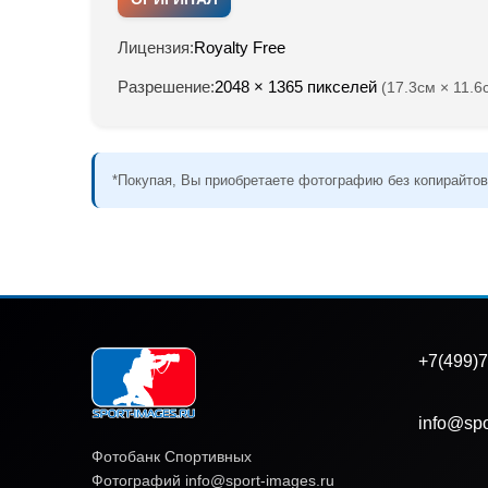
Лицензия:
Royalty Free
Разрешение:
2048 × 1365 пикселей
(17.3см × 11.6
*Покупая, Вы приобретаете фотографию без копирайтов
+7(499)7
info@spo
Фотобанк Спортивных
Фотографий info@sport-images.ru