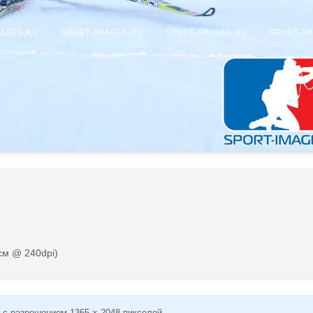
см @ 240dpi)
 с разрешением 1365 × 2048 пикселей.